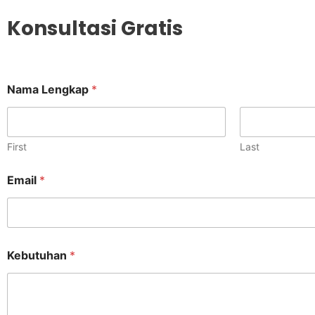
Konsultasi Gratis
Nama Lengkap
*
First
Last
L
Email
*
e
n
g
k
a
p
Kebutuhan
*
E
m
a
i