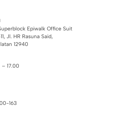
a
uperblock Epiwalk Office Suit
11, Jl. HR Rasuna Said,
elatan 12940
 – 17.00
00-163