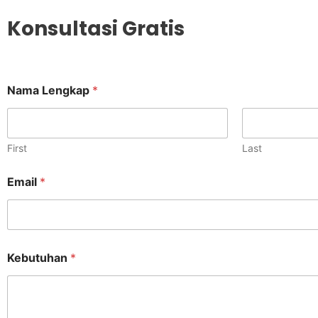
Konsultasi Gratis
Nama Lengkap
*
First
Last
*
Email
*
L
e
n
g
k
a
Kebutuhan
*
p
N
a
m