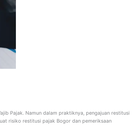
ajib Pajak. Namun dalam praktiknya, pengajuan restitusi
uat risiko restitusi pajak Bogor dan pemeriksaan