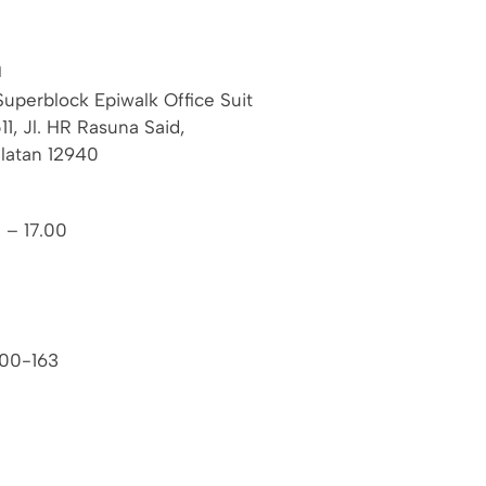
a
uperblock Epiwalk Office Suit
11, Jl. HR Rasuna Said,
elatan 12940
 – 17.00
00-163