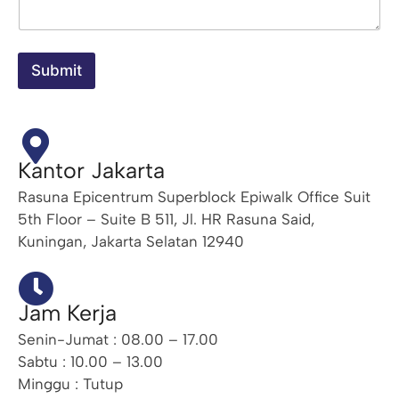
a
n
N
a
Submit
m
a
L
e
n
g
Kantor Jakarta
k
a
Rasuna Epicentrum Superblock Epiwalk Office Suit
p
5th Floor – Suite B 511, Jl. HR Rasuna Said,
Kuningan, Jakarta Selatan 12940
Jam Kerja
Senin-Jumat : 08.00 – 17.00
Sabtu : 10.00 – 13.00
Minggu : Tutup