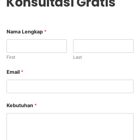
Konsultasi Gratis
Nama Lengkap
*
First
Last
Email
*
K
Kebutuhan
*
e
b
u
t
u
h