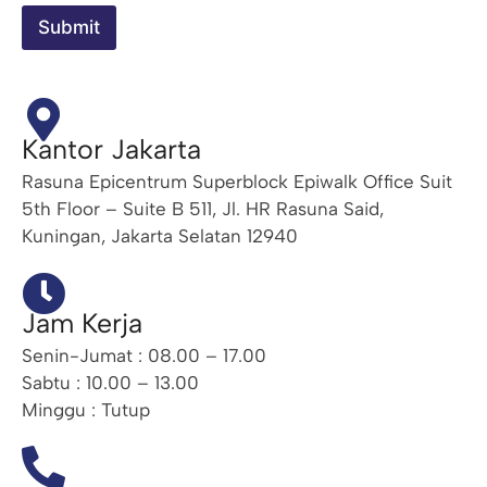
u
Submit
h
a
n
L
e
n
Kantor Jakarta
g
k
Rasuna Epicentrum Superblock Epiwalk Office Suit
a
5th Floor – Suite B 511, Jl. HR Rasuna Said,
p
Kuningan, Jakarta Selatan 12940
Jam Kerja
Senin-Jumat : 08.00 – 17.00
Sabtu : 10.00 – 13.00
Minggu : Tutup