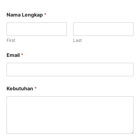
Nama Lengkap
*
First
Last
Email
*
E
Kebutuhan
*
m
a
i
l
K
e
b
u
t