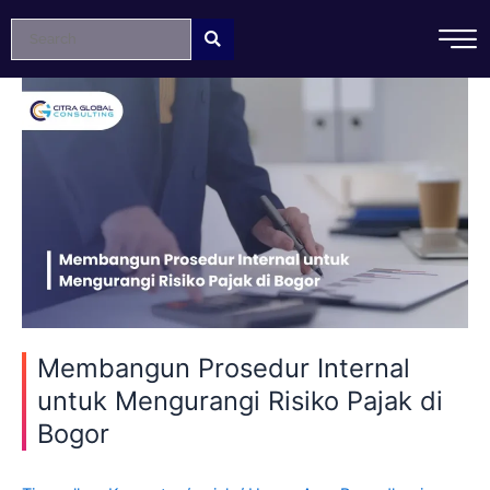
Lewati
ke
konten
Membangun
Prosedur
Internal
untuk
Mengurangi
Risiko
Pajak
di
Bogor
Membangun Prosedur Internal
untuk Mengurangi Risiko Pajak di
Bogor