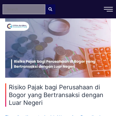
Lewati
ke
konten
Risiko
Pajak
bagi
Perusahaan
di
Bogor
yang
Bertransaksi
dengan
Luar
Negeri
Risiko Pajak bagi Perusahaan di
Bogor yang Bertransaksi dengan
Luar Negeri