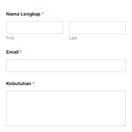
*
Nama Lengkap
*
K
e
b
u
t
First
Last
u
h
Email
*
a
n
N
a
m
a
Kebutuhan
*