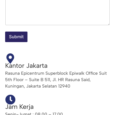
g
k
a
p
Submit
Kantor Jakarta
Rasuna Epicentrum Superblock Epiwalk Office Suit
5th Floor – Suite B 511, Jl. HR Rasuna Said,
Kuningan, Jakarta Selatan 12940
Jam Kerja
Senin-Jumat : 08.00 – 17.00