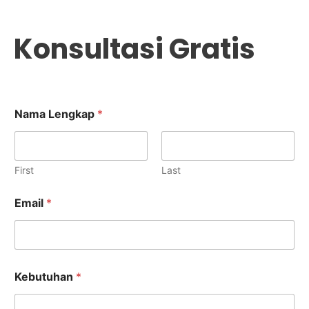
Konsultasi Gratis
K
Nama Lengkap
*
e
b
u
t
u
First
Last
h
a
Email
*
n
N
a
m
a
L
Kebutuhan
*
e
n