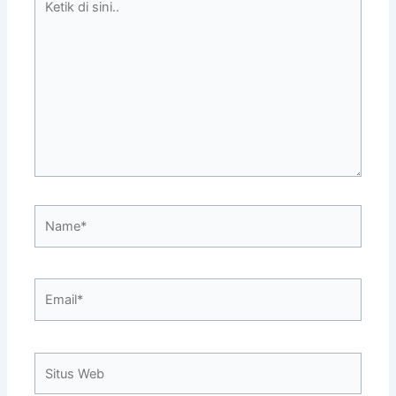
di
sini..
Name*
Email*
Situs
Web