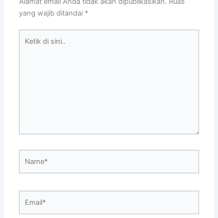
Alamat email Anda tidak akan dipublikasikan.
Ruas
yang wajib ditandai
*
Ketik
di
sini..
Name*
Email*