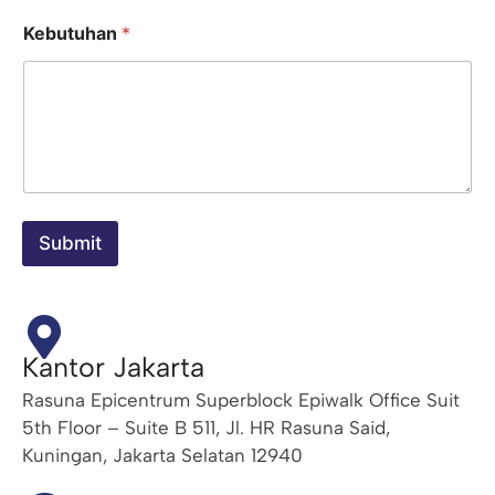
N
Kebutuhan
*
a
m
a
L
e
n
g
k
a
p
Submit
E
m
a
i
l
Kantor Jakarta
Rasuna Epicentrum Superblock Epiwalk Office Suit
5th Floor – Suite B 511, Jl. HR Rasuna Said,
Kuningan, Jakarta Selatan 12940