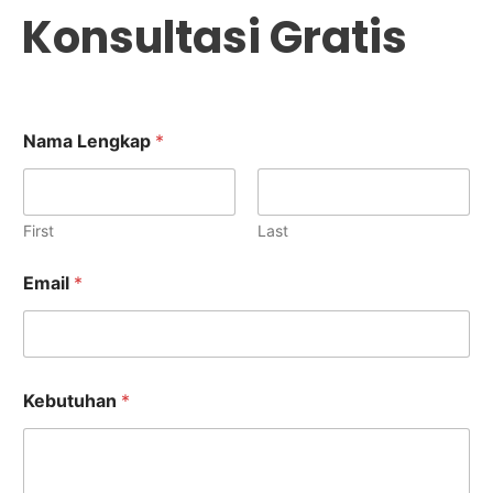
Konsultasi Gratis
N
Nama Lengkap
*
a
m
a
E
m
First
Last
a
i
Email
*
l
K
e
b
u
t
Kebutuhan
*
u
h
a
n